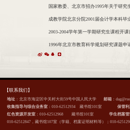
国家教委、北京市招办1995年关于研
成教学院北京分院2001届会计学本科
2003-2004学年第一学期研究生课程开
1996年北京市教育科学规划研究课题申
【联系我们】
地址
：北京市海淀区中关村大街59号中国人民大学
邮箱
：dag@ruc
收集指导与综合业务室
：010-62512934 藏书馆101室
保管利
红色资源开发室
：010-62512968 藏书馆101室
学生档案管
010-62512847，藏书馆107室（学籍、档案证明材料等）；010-6