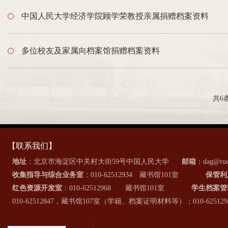
中国人民大学经济学院顾学荣教授亲属捐赠档案资料
多位校友及家属向档案馆捐赠档案资料
共6
【联系我们】
地址
：北京市海淀区中关村大街59号中国人民大学
邮箱
：dag@ruc
收集指导与综合业务室
：010-62512934 藏书馆101室
保管利
红色资源开发室
：010-62512968 藏书馆101室
学生档案管
010-62512847，藏书馆107室（学籍、档案证明材料等）；010-6