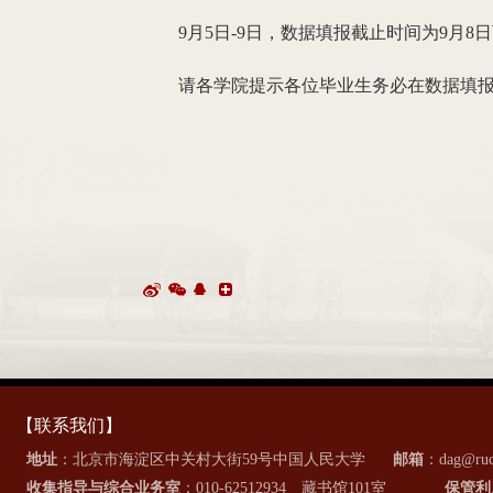
9月5日-9日，数据填报截止时间为9月8日
请各学院提示各位毕业生务必在数据填
【联系我们】
地址
：北京市海淀区中关村大街59号中国人民大学
邮箱
：dag@ruc
收集指导与综合业务室
：010-62512934 藏书馆101室
保管利