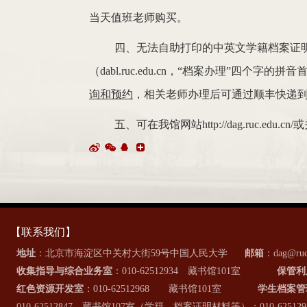
当天值班老师购买。
四、无法自助打印的中英文学籍档案证
（dabl.ruc.edu.cn，“档案办理”四个字
询和预约
，相关老师办理后可通过顺丰快递
五、可在我馆网站http://dag.ruc
【联系我们】
地址
：北京市海淀区中关村大街59号中国人民大学
邮箱
：dag@ruc
收集指导与综合业务室
：010-62512934 藏书馆101室
保管利
红色资源开发室
：010-62512968 藏书馆101室
学生档案管
010-62512847，藏书馆107室（学籍、档案证明材料等）；010-6